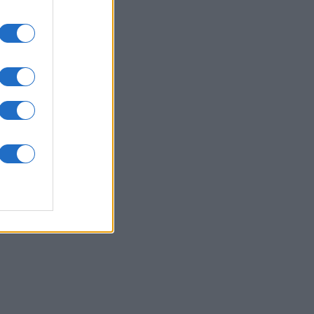
ssword
onat
N