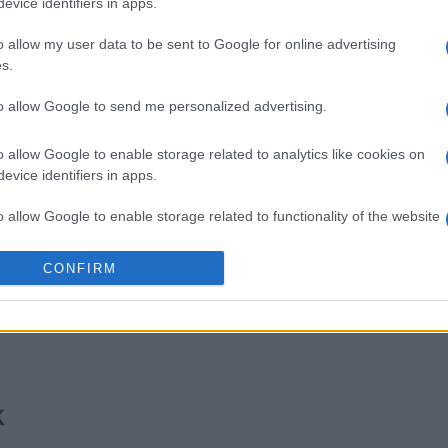
evice identifiers in apps.
o allow my user data to be sent to Google for online advertising
s.
ossword
Outspell
Mini Cro
to allow Google to send me personalized advertising.
o allow Google to enable storage related to analytics like cookies on
evice identifiers in apps.
o allow Google to enable storage related to functionality of the website
Diese Woche
Diesen M
CONFIRM
o allow Google to enable storage related to personalization.
 kannst du sein
LOGI
o allow Google to enable storage related to security, including
cation functionality and fraud prevention, and other user protection.
k