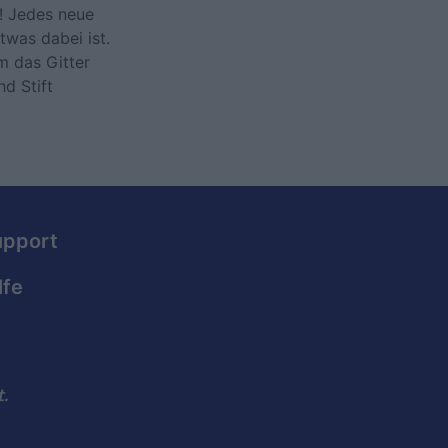
g! Jedes neue
twas dabei ist.
m das Gitter
nd Stift
upport
lfe
.