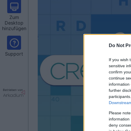
Zum
Desktop
hinzufügen
Do Not Pr
Support
If you wish 
sensitive in
confirm you
continue se
information 
further disc
Betrieben von
participants
Downstream 
Please note
information 
deny consent