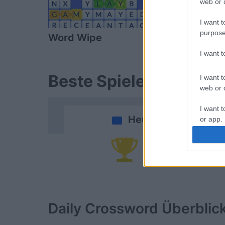
web or d
I want t
purpose
Word Wipe
Sunday Cr
I want 
Beste Spielergebnisse
I want t
web or d
I want t
Heute
or app.
I want t
Da
I want t
authenti
Daily Crossword
Überblic