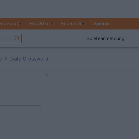
EcoSalud
EcoUrban
EcoRetail
Opinión
Spieleanmeldung
e
Daily Crossword
Ad