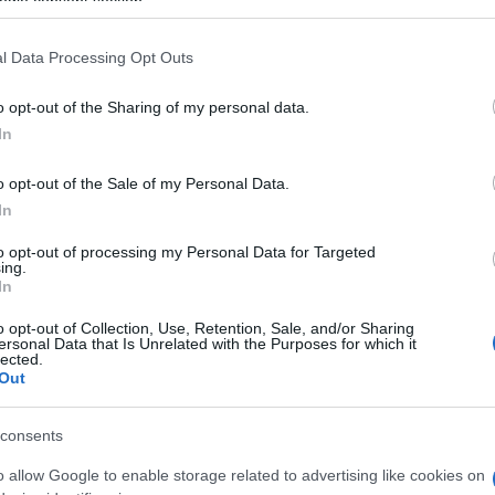
ogle consent section.
l Data Processing Opt Outs
o opt-out of the Sharing of my personal data.
In
o opt-out of the Sale of my Personal Data.
In
to opt-out of processing my Personal Data for Targeted
ler mochten auch:
ing.
Meh
In
o opt-out of Collection, Use, Retention, Sale, and/or Sharing
ersonal Data that Is Unrelated with the Purposes for which it
lected.
Out
consents
o allow Google to enable storage related to advertising like cookies on