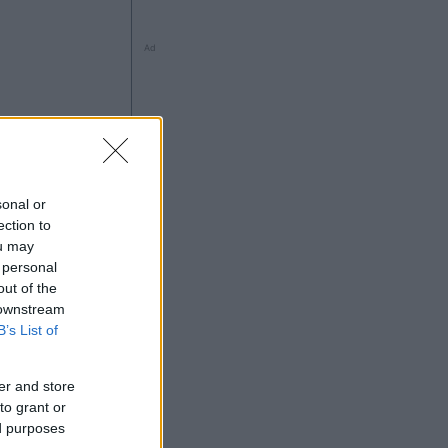
Ad
ng
sonal or
ection to
ou may
 personal
out of the
Ad
 downstream
B’s List of
er and store
to grant or
ed purposes