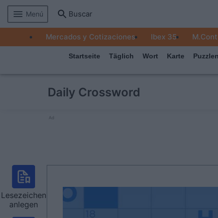
Buscar
Menú
MERCADOS
Mercados y Cotizaciones
Ibex 35
M.Cont
EMPRESAS
Startseite
Täglich
Wort
Karte
Puzzle
ECONOMÍA
TECNOLOGÍA
Daily Crossword
JUEGOS
Ad
Lesezeichen
anlegen