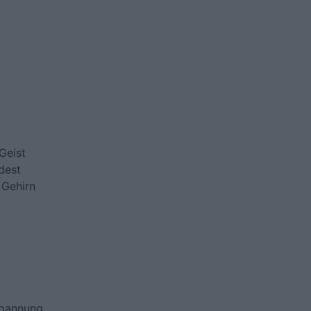
Geist
dest
 Gehirn
spannung