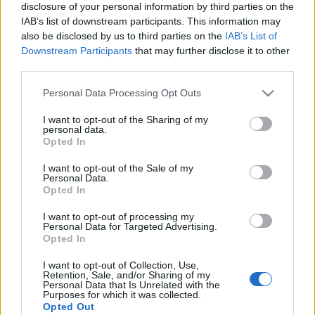
disclosure of your personal information by third parties on the
IAB’s list of downstream participants. This information may
also be disclosed by us to third parties on the
IAB’s List of
Downstream Participants
that may further disclose it to other
third parties.
Meilleurs scores
Please note that this website/app uses one or more Google
Personal Data Processing Opt Outs
services and may gather and store information including but
not limited to your visit or usage behaviour. You may click to
I want to opt-out of the Sharing of my
personal data.
grant or deny consent to Google and its third-party tags to
Opted In
Aujourd'hui
Cette semaine
Ce mois
use your data for below specified purposes in below Google
consent section.
I want to opt-out of the Sale of my
Personal Data.
CONNEX
Visez haut !
Opted In
I want to opt-out of processing my
Personal Data for Targeted Advertising.
Opted In
Hard Crossword
Description
I want to opt-out of Collection, Use,
Retention, Sale, and/or Sharing of my
Personal Data that Is Unrelated with the
Purposes for which it was collected.
Conçu spécialement pour les passionnés de mots
Opted Out
croisés en quête d'un défi cérébral quotidien des plus