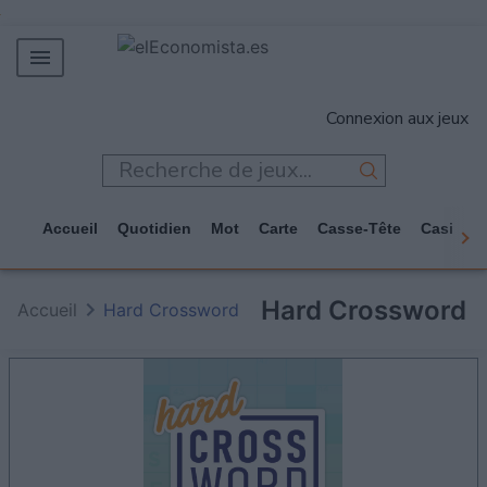
MERCADOS
Connexion aux jeux
EMPRESAS
ECONOMÍA
TECNOLOGÍA
Accueil
Quotidien
Mot
Carte
Casse-Tête
Casino
JUEGOS
Hard Crossword
Accueil
Hard Crossword