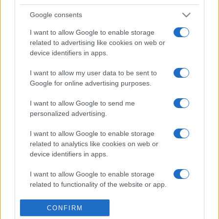
exigeants !
Google consents
Perfectionnez vos compétences en mots croisés grâce à
I want to allow Google to enable storage
cette grille quotidienne gratuite, élaborée par Stan
related to advertising like cookies on web or
device identifiers in apps.
Newman, expert américain de renom dans l'art de
concevoir des mots croisés à la fois difficiles et
I want to allow my user data to be sent to
équitables. Chaque grille de Stan's Hard Crosswords
Google for online advertising purposes.
propose un thème complexe, peu d'indices faciles, de
nombreux jeux de mots subtils et des fausses pistes, et
I want to allow Google to send me
requiert une vaste culture générale. Vous voilà
personalized advertising.
prévenus : ces mots croisés en ligne gratuits sont
I want to allow Google to enable storage
vraiment difficiles
!
related to analytics like cookies on web or
device identifiers in apps.
Chaque grille est un véritable exercice mental, avec des
indices qui vous inciteront à sortir des sentiers battus. Il
I want to allow Google to enable storage
vous faudra un raisonnement aiguisé et un vocabulaire
related to functionality of the website or app.
riche pour déchiffrer les indices les plus complexes. En
résolvant chaque grille, vous améliorerez votre
I want to allow Google to enable storage
CONFIRM
vocabulaire et éprouverez une grande satisfaction à
related to personalization.