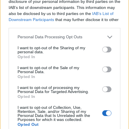
disclosure of your personal information by third parties on the
IAB’s list of downstream participants. This information may
also be disclosed by us to third parties on the
IAB’s List of
Downstream Participants
that may further disclose it to other
third parties.
Récords
Please note that this website/app uses one or more Google
Personal Data Processing Opt Outs
services and may gather and store information including but
not limited to your visit or usage behaviour. You may click to
I want to opt-out of the Sharing of my
personal data.
grant or deny consent to Google and its third-party tags to
Opted In
use your data for below specified purposes in below Google
Hoy
Esta semana
Este mes
consent section.
I want to opt-out of the Sale of my
Personal Data.
ACCESO
Podrías ser tú
Opted In
I want to opt-out of processing my
Personal Data for Targeted Advertising.
Opted In
Hard Crossword
Descripción
I want to opt-out of Collection, Use,
Retention, Sale, and/or Sharing of my
Personal Data that Is Unrelated with the
Purposes for which it was collected.
¡Diseñado especialmente para los aficionados a los
Opted Out
crucigramas que buscan un desafío mental diario muy