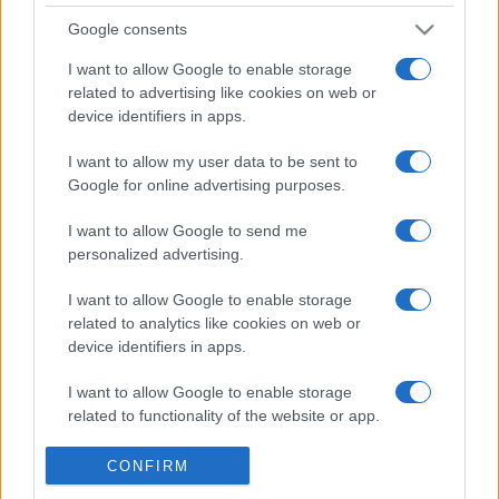
exigente!
Google consents
Disfruta perfeccionando tus habilidades con este
I want to allow Google to enable storage
related to advertising like cookies on web or
crucigrama diario gratuito editado por Stan Newman, el
device identifiers in apps.
mayor experto estadounidense en perfeccionar
crucigramas para lograr un alto nivel de dificultad, pero
I want to allow my user data to be sent to
con justicia. Cada uno de los Crucigramas Difíciles de
Google for online advertising purposes.
Stan tiene un tema complicado, pocas pistas fáciles,
muchos juegos de palabras sutiles y pistas falsas, y
I want to allow Google to send me
personalized advertising.
requiere un amplio conocimiento general. Así que no
digas que no te avisamos: ¡estos son algunos
I want to allow Google to enable storage
crucigramas online gratuitos realmente difíciles
!
related to analytics like cookies on web or
device identifiers in apps.
Cada crucigrama es un ejercicio mental, con pistas que
te harán pensar de forma creativa.
I want to allow Google to enable storage
related to functionality of the website or app.
Necesitarás un razonamiento agudo y un vocabulario
sólido para descifrar las pistas más difíciles.
I want to allow Google to enable storage
CONFIRM
A medida que resuelvas cada crucigrama, mejorarás tu
related to personalization.